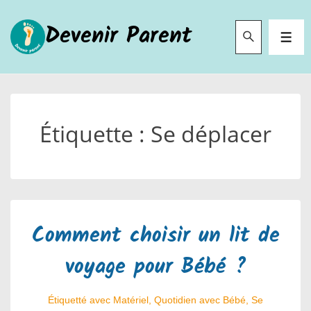
↓
Devenir Parent
passer
MEN
au
contenu
principal
Étiquette :
Se déplacer
Comment choisir un lit de
voyage pour Bébé ?
Étiquetté avec
Matériel
,
Quotidien avec Bébé
,
Se