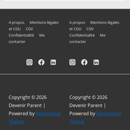
Menu
Menu
A propos
Mentions légales
A propos
Mentions légales
et CGU
CGV
et CGU
CGV
du
du
Confidentialité
Me
Confidentialité
Me
contacter
contacter
bas
bas
de
de
page
page
Copyright © 2026
Copyright © 2026
Devenir Parent
|
Devenir Parent
|
Powered by
Responsive
Powered by
Responsive
Theme
Theme