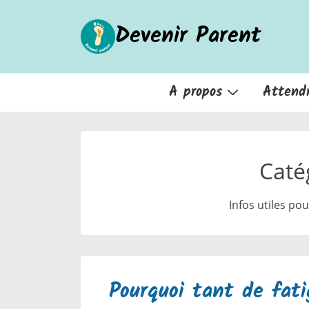
↓
Devenir Parent
passer
au
contenu
principal
Main
A propos
Attend
Navigation
Caté
Infos utiles po
Pourquoi tant de fati