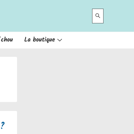
’chou
La boutique
 ?