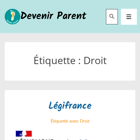
↓
Devenir Parent
passer
MEN
au
contenu
principal
Étiquette :
Droit
Légifrance
Étiquetté avec
Droit