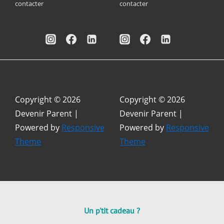
contacter
contacter
bas
bas
de
de
page
page
Copyright © 2026
Copyright © 2026
Devenir Parent
|
Devenir Parent
|
Powered by
Responsive
Powered by
Responsive
Theme
Theme
Un p'tit cadeau ?