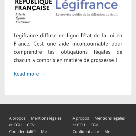
Légifrance diffuse en ligne l’état de la loi en
France. C’est une aide incontournable pour
comprendre les obligations légales de
chacun, y compris en matière de grossesse !
Read more →
Menu
Menu
A propos
Mentions légales
A propos
Mentions légales
et CGU
CGV
et CGU
CGV
du
du
Confidentialité
Me
Confidentialité
Me