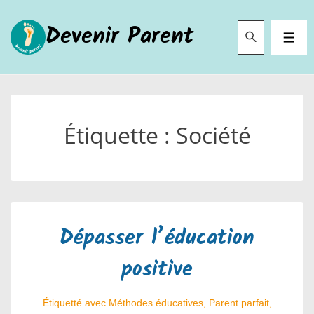
↓
Devenir Parent
passer
MEN
au
contenu
principal
Étiquette :
Société
Dépasser l’éducation
positive
Étiquetté avec
Méthodes éducatives
,
Parent parfait
,