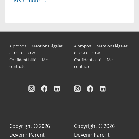
Read more →
Menu
Menu
A propos
Mentions légales
A propos
Mentions légales
et CGU
CGV
et CGU
CGV
du
du
Confidentialité
Me
Confidentialité
Me
contacter
contacter
bas
bas
de
de
page
page
Copyright © 2026
Copyright © 2026
Devenir Parent
|
Devenir Parent
|