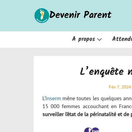
↓
Devenir Parent
passer
au
contenu
principal
Main
A propos
Attend
Navigation
L’enquête n
Fév 7, 2024
L’
Inserm
mêne toutes les quelques anné
15 000 femmes accouchant en France
surveiller l’état de la périnatalité et 