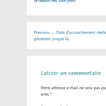
Le rapport des 1000 jours
Navigation
Previous
← Date d’accouchement réelle
patienter jusque là
de
l’article
Laisser un commentaire
Votre adresse e-mail ne sera pas pu
avec
*