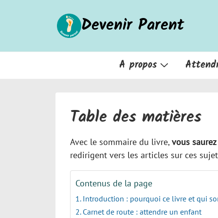
↓
Devenir Parent
passer
au
contenu
principal
Main
A propos
Attend
Navigation
Table des matières
Avec le sommaire du livre,
vous saurez
redirigent vers les articles sur ces suj
Contenus de la page
Introduction : pourquoi ce livre et qui 
Carnet de route : attendre un enfant