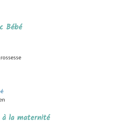
ec Bébé
grossesse
bé
ien
 à la maternité